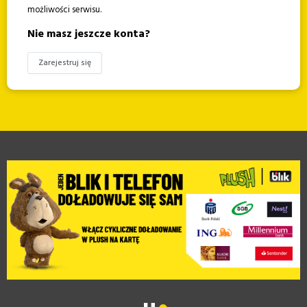
możliwości serwisu.
Nie masz jeszcze konta?
Zarejestruj się
Slajd 1 z 1
S